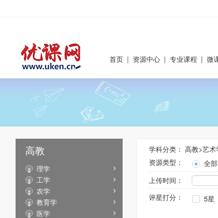
首页
|
资源中心
|
专业课程
|
微
高教
学科分类：
高教
>
艺术
资源类型：
全部
理学
工学
上传时间：
农学
评星打分：
5星
教育学
医学