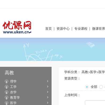
首页
|
资源中心
|
专业课程
|
微课世
高教
学科分类：
高教
>
医学
>
医学
资源类型：
理学
工学
全部
农学
上传时间：
教育学
医学