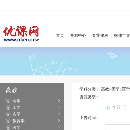
首页
|
资源中心
|
专业课程
|
微课世
高教
学科分类：
高教
>
医学
>
医学
资源类型：
理学
工学
全部
农学
上传时间：
教育学
医学