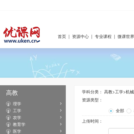
首页
|
资源中心
|
专业课程
|
微课世
高教
学科分类：
高教
>
工学
>
机械
资源类型：
理学
工学
全部
农学
上传时间：
教育学
医学