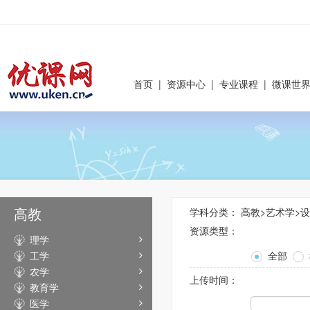
首页
|
资源中心
|
专业课程
|
微课世
高教
学科分类：
高教
>
艺术学
>
设
资源类型：
理学
工学
全部
农学
上传时间：
教育学
医学