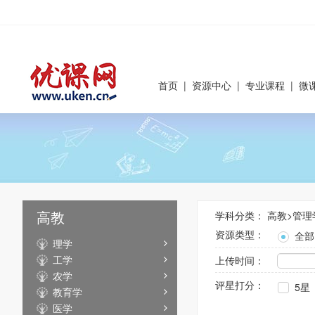
首页
|
资源中心
|
专业课程
|
微
高教
学科分类：
高教
>
管理
资源类型：
全部
理学
工学
上传时间：
农学
评星打分：
5星
教育学
医学