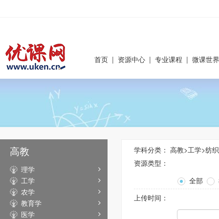
首页
|
资源中心
|
专业课程
|
微课世
高教
学科分类：
高教
>
工学
>
纺织
资源类型：
理学
工学
全部
农学
上传时间：
教育学
医学