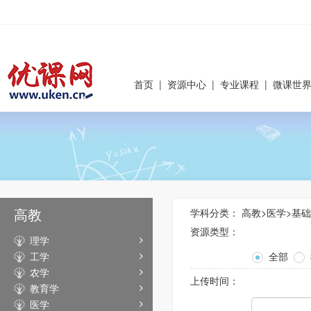
首页
|
资源中心
|
专业课程
|
微课世
高教
学科分类：
高教
>
医学
>
基础
资源类型：
理学
工学
全部
农学
上传时间：
教育学
医学