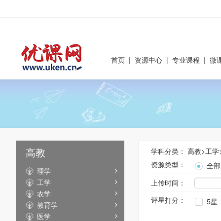
首页
|
资源中心
|
专业课程
|
微
高教
学科分类：
高教
>
工学
资源类型：
全部
理学
工学
上传时间：
农学
评星打分：
5星
教育学
医学