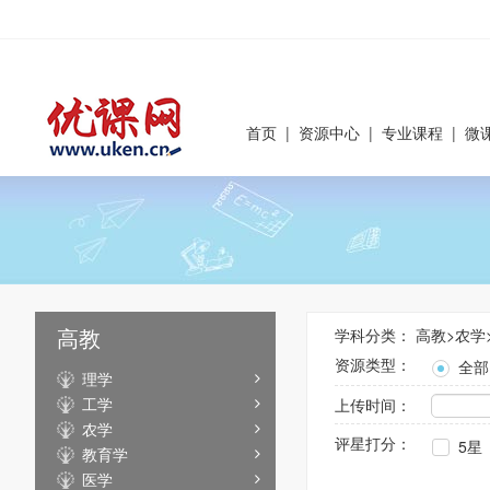
首页
|
资源中心
|
专业课程
|
微
高教
学科分类：
高教
>
农学
资源类型：
全部
理学
工学
上传时间：
农学
评星打分：
5星
教育学
医学