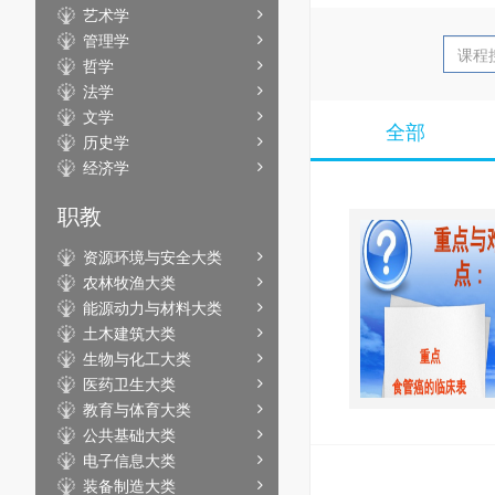
艺术学
管理学
哲学
法学
文学
全部
历史学
经济学
职教
资源环境与安全大类
农林牧渔大类
能源动力与材料大类
土木建筑大类
生物与化工大类
医药卫生大类
教育与体育大类
公共基础大类
电子信息大类
装备制造大类