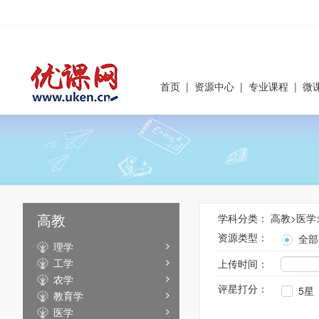
首页
|
资源中心
|
专业课程
|
微
高教
学科分类：
高教
>
医学
资源类型：
全部
理学
工学
上传时间：
农学
评星打分：
5星
教育学
医学