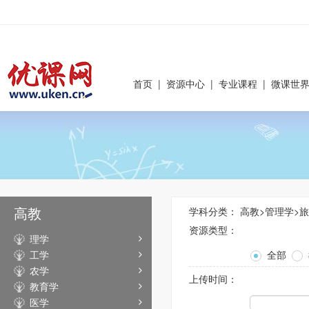
首页
|
资源中心
|
专业课程
|
微课世
高教
学科分类：
高教
>
管理学
>
旅
资源类型：
理学
工学
全部
农学
上传时间：
教育学
医学