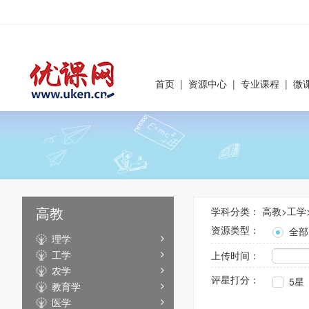
首页
|
资源中心
|
专业课程
|
微
高教
学科分类：
高教
>
工学
资源类型：
全部
理学
工学
上传时间：
农学
评星打分：
5星
教育学
医学