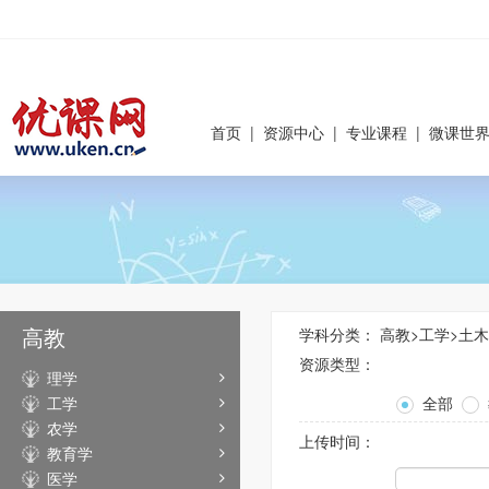
首页
|
资源中心
|
专业课程
|
微课世
高教
学科分类：
高教
>
工学
>
土木
资源类型：
理学
工学
全部
农学
上传时间：
教育学
医学