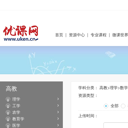
首页
|
资源中心
|
专业课程
|
微课世
高教
学科分类：
高教
>
理学
>
数学
资源类型：
理学
工学
全部
农学
上传时间：
教育学
医学