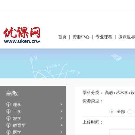
首页
|
资源中心
|
专业课程
|
微课世
高教
学科分类：
高教
>
艺术学
>
设
资源类型：
理学
工学
全部
农学
上传时间：
教育学
医学