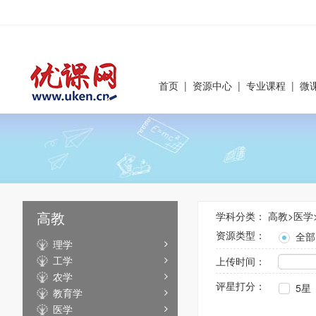
首页
|
资源中心
|
专业课程
|
微
高教
学科分类：
高教
>
医学
资源类型：
全部
理学
工学
上传时间：
农学
评星打分：
5星
教育学
医学