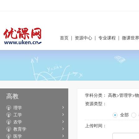
首页
|
资源中心
|
专业课程
|
微课世
高教
学科分类：
高教
>
管理学
>
物
资源类型：
理学
工学
全部
农学
上传时间：
教育学
医学