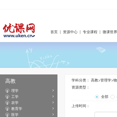
首页
|
资源中心
|
专业课程
|
微课世
高教
学科分类：
高教
>
管理学
>
物
资源类型：
理学
工学
全部
农学
上传时间：
教育学
医学