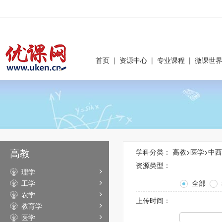
首页
|
资源中心
|
专业课程
|
微课世
高教
学科分类：
高教
>
医学
>
中西
资源类型：
理学
工学
全部
农学
上传时间：
教育学
医学