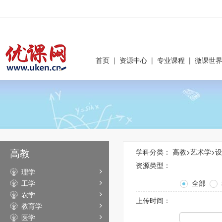
首页
|
资源中心
|
专业课程
|
微课世
高教
学科分类：
高教
>
艺术学
>
设
资源类型：
理学
工学
全部
农学
上传时间：
教育学
医学