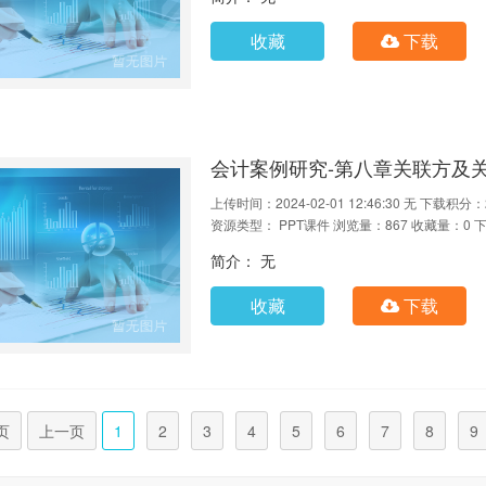
收藏
下载
会计案例研究-第八章关联方及
上传时间：2024-02-01 12:46:30
无
下载积分：
资源类型： PPT课件
浏览量：867
收藏量：0
下
简介： 无
收藏
下载
页
上一页
1
2
3
4
5
6
7
8
9