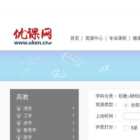
首页
|
资源中心
|
专业课程
|
微
高教
学科分类：
职教
>
财经
资源类型：
全部
理学
工学
上传时间：
农学
评星打分：
5星
教育学
医学