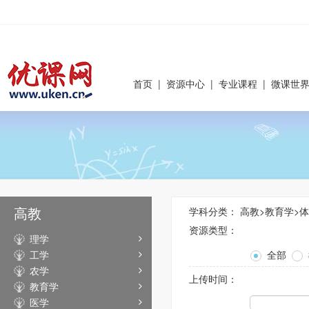
首页
|
资源中心
|
专业课程
|
微课世
高教
学科分类：
高教
>
教育学
>
体
资源类型：
理学
工学
全部
农学
上传时间：
教育学
医学