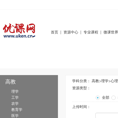
首页
|
资源中心
|
专业课程
|
微课世
高教
学科分类：
高教
>
理学
>
心理
资源类型：
理学
工学
全部
农学
上传时间：
教育学
医学