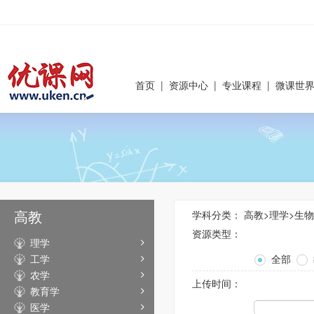
首页
|
资源中心
|
专业课程
|
微课世
高教
学科分类：
高教
>
理学
>
生物
资源类型：
理学
工学
全部
农学
上传时间：
教育学
医学