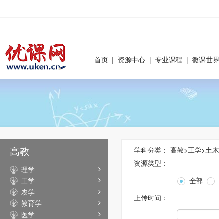
首页
|
资源中心
|
专业课程
|
微课世
高教
学科分类：
高教
>
工学
>
土木
资源类型：
理学
工学
全部
农学
上传时间：
教育学
医学