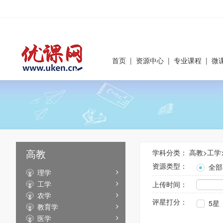
首页
|
资源中心
|
专业课程
|
微
高教
学科分类：
高教
>
工学
资源类型：
全部
理学
工学
上传时间：
农学
评星打分：
5星
教育学
医学