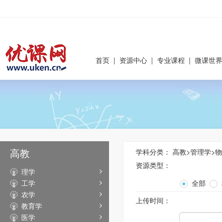
首页
|
资源中心
|
专业课程
|
微课世
高教
学科分类：
高教
>
管理学
>
物
资源类型：
理学
工学
全部
农学
上传时间：
教育学
医学