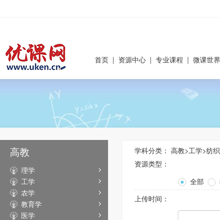
首页
|
资源中心
|
专业课程
|
微课世
高教
学科分类：
高教
>
工学
>
纺织
资源类型：
理学
工学
全部
农学
上传时间：
教育学
医学