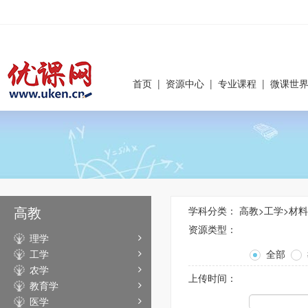
首页
|
资源中心
|
专业课程
|
微课世
高教
学科分类：
高教
>
工学
>
材料
资源类型：
理学
工学
全部
农学
上传时间：
教育学
医学