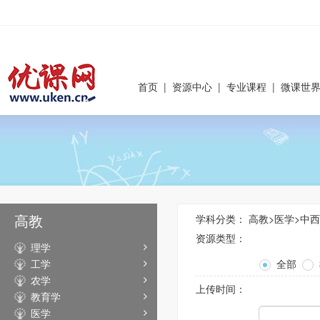
首页
|
资源中心
|
专业课程
|
微课世
高教
学科分类：
高教
>
医学
>
中西
资源类型：
理学
工学
全部
农学
上传时间：
教育学
医学