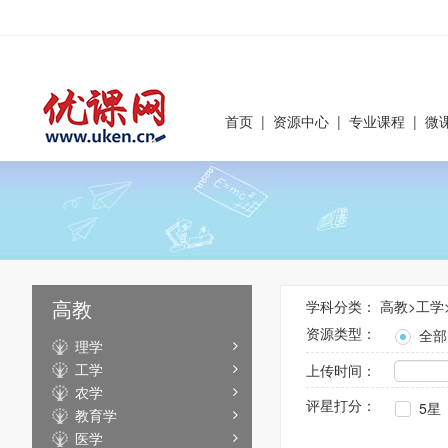
首页
|
资源中心
|
专业课程
|
微
高教
学科分类：
高教
>
工学
资源类型：
全部
理学
工学
上传时间：
农学
评星打分：
5星
教育学
医学