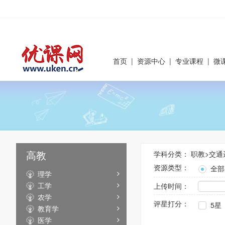
首页
|
资源中心
|
专业课程
|
微
高教
学科分类：
职教
>
交通
资源类型：
全部
理学
工学
上传时间：
农学
评星打分：
5星
教育学
医学