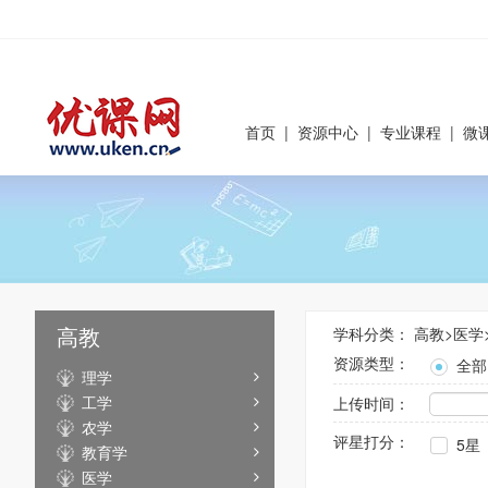
首页
|
资源中心
|
专业课程
|
微
高教
学科分类：
高教
>
医学
资源类型：
全部
理学
工学
上传时间：
农学
评星打分：
5星
教育学
医学