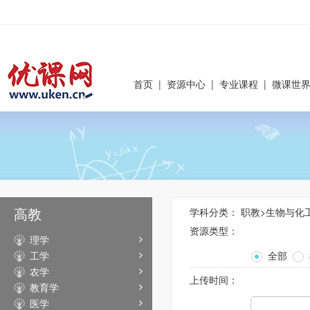
首页
|
资源中心
|
专业课程
|
微课世
高教
学科分类：
职教
>
生物与化
资源类型：
理学
工学
全部
农学
上传时间：
教育学
医学