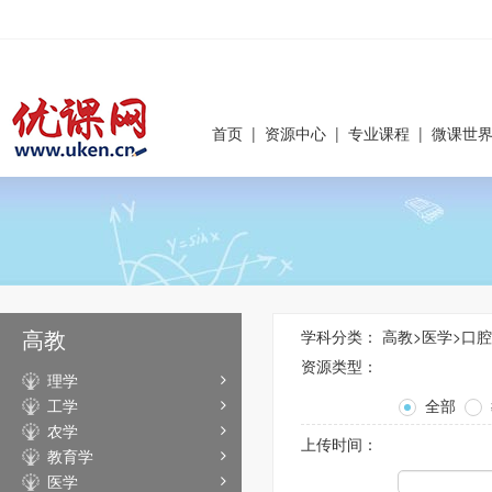
首页
|
资源中心
|
专业课程
|
微课世
高教
学科分类：
高教
>
医学
>
口腔
资源类型：
理学
工学
全部
农学
上传时间：
教育学
医学