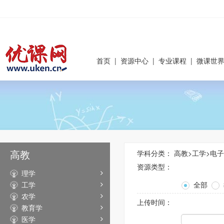
首页
|
资源中心
|
专业课程
|
微课世
高教
学科分类：
高教
>
工学
>
电子
资源类型：
理学
工学
全部
农学
上传时间：
教育学
医学