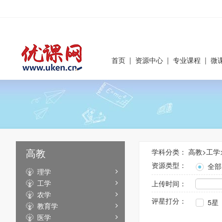
首页
|
资源中心
|
专业课程
|
微
高教
学科分类：
高教
>
工学
资源类型：
全部
理学
工学
上传时间：
农学
评星打分：
5星
教育学
医学