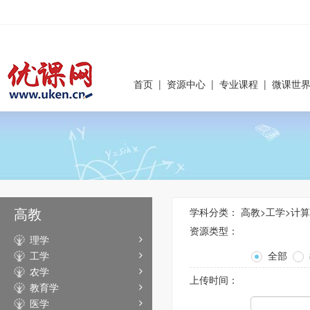
首页
|
资源中心
|
专业课程
|
微课世
高教
学科分类：
高教
>
工学
>
计算
资源类型：
理学
工学
全部
农学
上传时间：
教育学
医学