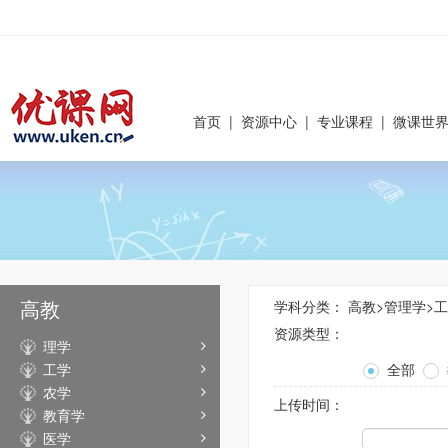
首页
|
资源中心
|
专业课程
|
微课世
高教
学科分类：
高教
>
管理学
>
工
资源类型：
理学
工学
全部
农学
上传时间：
教育学
医学