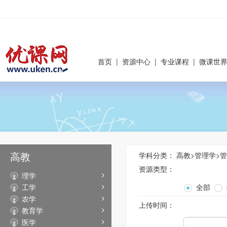
首页
|
资源中心
|
专业课程
|
微课世
高教
学科分类：
高教
>
管理学
>
管
资源类型：
理学
工学
全部
农学
上传时间：
教育学
医学