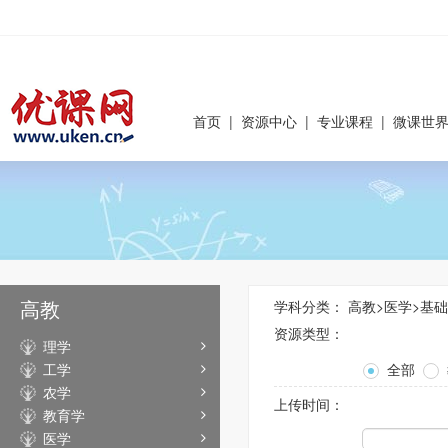
首页
|
资源中心
|
专业课程
|
微课世
高教
学科分类：
高教
>
医学
>
基础
资源类型：
理学
工学
全部
农学
上传时间：
教育学
医学