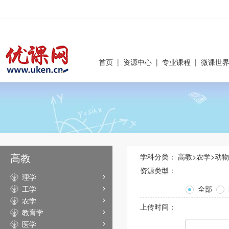
首页
|
资源中心
|
专业课程
|
微课世
高教
学科分类：
高教
>
农学
>
动物
资源类型：
理学
工学
全部
农学
上传时间：
教育学
医学